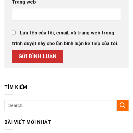
Trang web
Lưu tên của tôi, email, và trang web trong
trình duyệt này cho lần bình luận kế tiếp của tôi.
TÌM KIẾM
BÀI VIẾT MỚI NHẤT