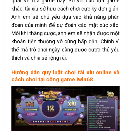
quát về tựa game này. So với các tựa game
khác, tài xỉu sở hữu cách chơi cực kỳ đơn giản.
Anh em sẽ chủ yếu dựa vào khả năng phán
đoán của mình để dự đoán các mặt xúc xắc.
Mỗi khi thắng cược, anh em sẽ nhận được một
khoản tiền thưởng vô cùng hấp dẫn. Chính vì
thế mà trò chơi ngày càng được cược thủ yêu
thích và chia sẻ rộng rãi.
Hướng dẫn quy luật chơi tài xỉu online và
cách chơi tại cổng game Iwin68