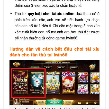
điểm của 3 viên xúc xắc là chẵn hoặc lẻ.
Thứ tư,
quy luật chơi tài xỉu online
dựa theo số ở
phía trên xúc xắc, anh em sẽ tiến hành lựa chọn
các con số từ 1 đến 6. Chỉ cần một trong 3 con xúc
xắc xuất hiện con số mà anh em bet thủ đặt cược
sẽ nhận thưởng từ cổng game Iwin68.
Hướng dẫn về cách bắt đầu chơi tài xỉu
dành cho tân thủ tại Iwin68