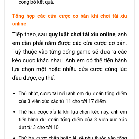
công bố kết quả.
Tổng hợp các cửa cược cơ bản khi chơi tài xỉu
online
Tiếp theo, sau
quy luật chơi tài xỉu online
, anh
em cần phải nắm được các cửa cược cơ bản.
Tuỳ thuộc vào từng cổng game sẽ đưa ra các
kèo cược khác nhau. Anh em có thể tiến hành
lựa chọn một hoặc nhiều cửa cược cùng lúc
đều được, cụ thể:
Thứ nhất, cược tài nếu anh em dự đoán tổng điểm
của 3 viên xúc xắc từ 11 cho tới 17 điểm.
Thứ hai, cược xỉu là khi lựa chọn kèo này, anh em
tiến hành dự đoán tổng điểm của 3 viên xúc xắc
đạt từ 3 cho tới 10.
Thứ ba, cược chẵn hoặc lẻ sẽ phụ thuộc vào tổng