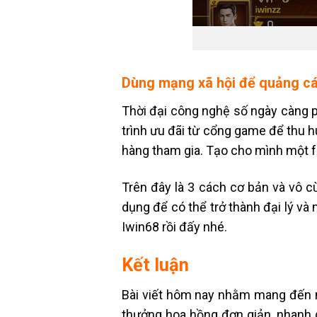
Dùng mạng xã hội để quảng c
Thời đại công nghệ số ngày càng p
trình ưu đãi từ cổng game để thu 
hàng tham gia. Tạo cho mình một f
Trên đây là 3 cách cơ bản và vô 
dụng để có thể trở thành đại lý và
Iwin68 rồi đấy nhé.
Kết luận
Bài viết hôm nay nhằm mang đến 
thưởng hoa hồng đơn giản, nhanh g