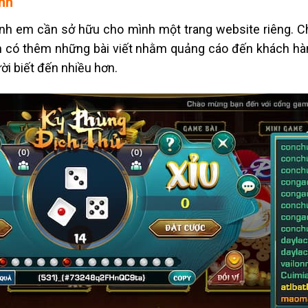
nh
anh em cần sở hữu cho mình một trang website riêng. C
n có thêm những bài viết nhằm quảng cáo đến khách h
ời biết đến nhiều hơn.