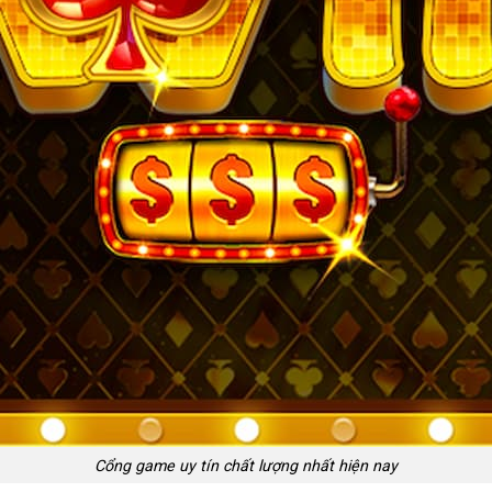
Cổng game uy tín chất lượng nhất hiện nay