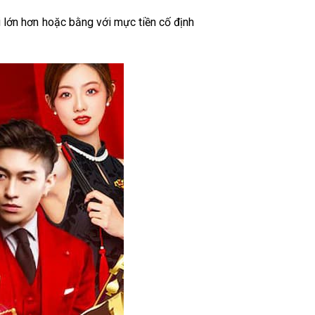
i lớn hơn hoặc bằng với mực tiền cố định